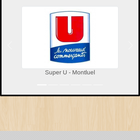
Précedent
Suiv
Super U - Montluel