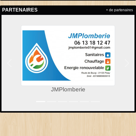
PARTENAIRES
+ de partenaires
Précedent
Suiv
JMPlomberie