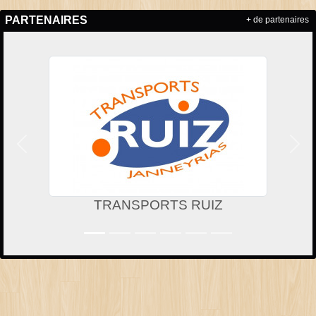
PARTENAIRES
+ de partenaires
Précedent
Suiv
TRANSPORTS RUIZ