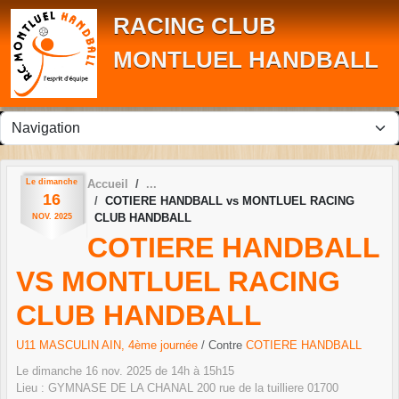
Panneau de gestion des cookies
RACING CLUB
MONTLUEL HANDBALL
Le
dimanche
Accueil
16
COTIERE HANDBALL vs MONTLUEL RACING
CLUB HANDBALL
NOV.
2025
COTIERE HANDBALL
VS MONTLUEL RACING
CLUB HANDBALL
U11 MASCULIN AIN, 4ème journée
/ Contre
COTIERE HANDBALL
Le
dimanche
16
nov.
2025
de 14h à 15h15
Lieu :
GYMNASE DE LA CHANAL 200 rue de la tuilliere
01700