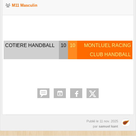
M11 Masculin
COTIERE HANDBALL
10
10
MONTLUEL RACING
CLUB HANDBALL
Publié le
11 nov. 2025
par
samuel kant