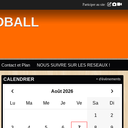
Participer au site :
DBALL
Contact et Plan
NOUS SUIVRE SUR LES RESEAUX !
CALENDRIER
+ d'évènements
Août 2026
Lu
Ma
Me
Je
Ve
Sa
Di
1
2
3
4
5
6
7
8
9