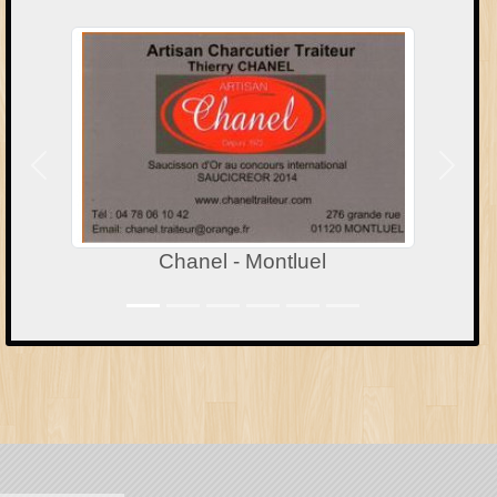
Précedent
Suivan
Chanel - Montluel