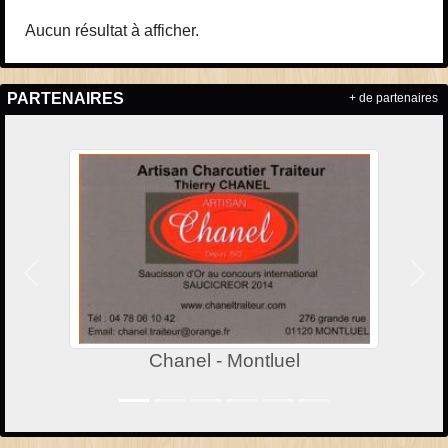
Aucun résultat à afficher.
PARTENAIRES
+ de partenaires
Précedent
Suiv
Chanel - Montluel