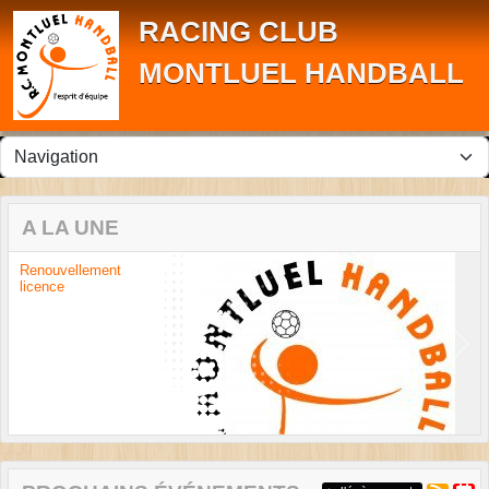
Panneau de gestion des cookies
RACING CLUB
MONTLUEL HANDBALL
A LA UNE
Renouvellement
licence
Previous
Next