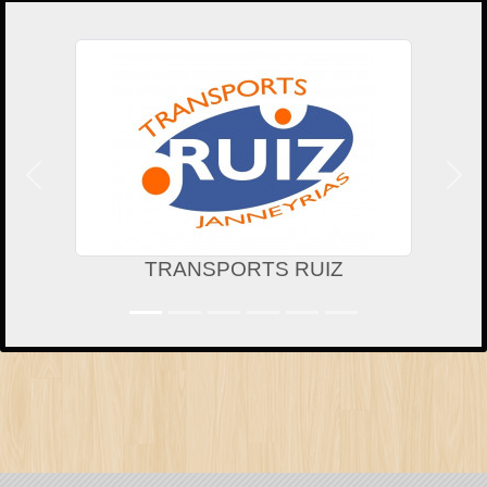
Précedent
Suiv
TRANSPORTS RUIZ